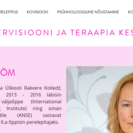
RELEPITUS
KOVISIOON
PSÜHHOLOOGILINE NÕUSTAMINE
KO
RVISIOONI JA TERAAPIA KE
RÖM
a Ülikooli Rakvere Kolledž,
lal. 2013 -
2016 läbisin
äljaõppe (International
ing
Institute) ning oman
ardile (ANSE) vastavat
016.a õppisin perelepitajaks.