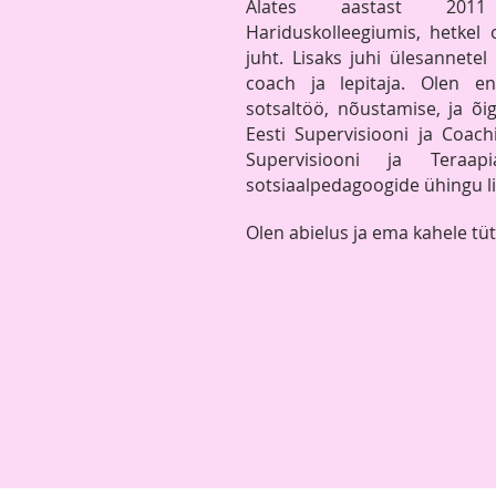
Alates aastast 201
Hariduskolleegiumis, hetkel
juht. Lisaks juhi ülesannetel
coach ja lepitaja. Olen 
sotsaltöö, nõustamise, ja õ
Eesti
Supervisiooni ja Coach
Supervisiooni ja Teraa
sotsiaalpedagoogide ühingu li
Olen abielus ja ema kahele tüt