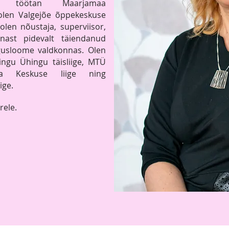
1 töötan Maarjamaa
 olen Valgejõe
õppekeskuse
 olen nõustaja, superviisor,
ennast
pidevalt täiendanud
igusloome valdkonnas. Olen
ingu Ühingu täisliige, MTÜ
pia Keskuse liige
ning
ige.
rele.