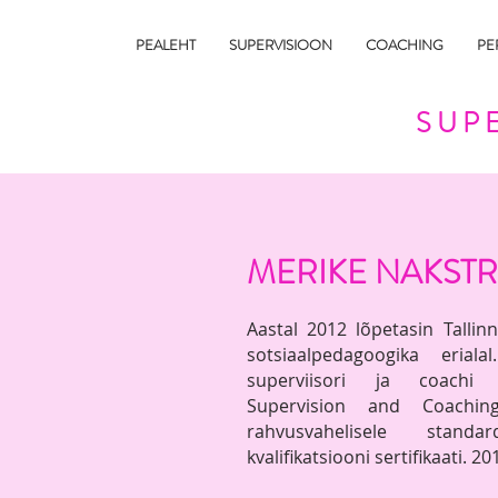
PEALEHT
SUPERVISIOON
COACHING
PE
SUPE
MERIKE NAKST
Aastal 2012 lõpetasin Tallinn
sotsiaalpedagoogika eria
superviisori ja coachi v
Supervision and Coach
rahvusvahelisele stand
kvalifikatsiooni
sertifikaati. 2