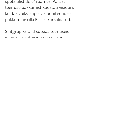
spetsialistidele“ raames. Pärast
teenuse pakkumist koostati visioon,
kuidas võiks supervisiooniteenuse
pakkumine olla Eestis korraldatud.
Sihtgrupiks olid sotsiaalteenuseid
vahetult osutavad spetsialistid
(sotsiaaltöötajad, tugiisikud,
koduhooldustöötajad,
tegevusjuhendajad,
rehabilitatsioonimeeskonna liikmed,
hooldustöötajad, võlanõustajad jt).
2021-2022
Sotsiaalkindlustusameti
hange “Psühhosotsiaalset
töökeskkonda toetavate teenuste
(supervisioon, coaching) pakkumine
Covid-19 kriisist mõjutatud
asutustele. Sihtgrupp: tervishoiu- ja