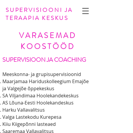
SUPERVISIOONI JA
TERAAPIA KESKUS
VARASEMAD
KOOSTÖÖD
SUPERVISIOON JA COACHING
Meeskonna- ja grupisupervisioonid
Maarjamaa Hariduskolleegium Emajõe
ja Valgejõe õppekeskus
SA Viljandimaa Hoolekandekeskus
AS Lõuna-Eesti Hoolekandeskus
Harku Vallavalitsus
Valga Lastekodu Kurepesa
Kiiu Kiigepõnni lasteaed
Saaremaa Vallavalitsus