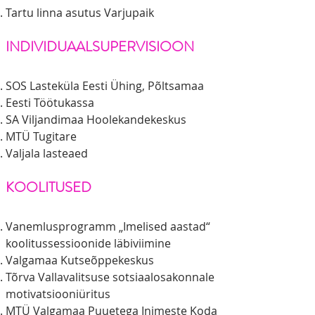
Tartu linna asutus Varjupaik
INDIVIDUAALSUPERVISIOON
SOS Lasteküla Eesti Ühing, Põltsamaa
Eesti Töötukassa
SA Viljandimaa Hoolekandekeskus
MTÜ Tugitare
Valjala lasteaed
KOOLITUSED
Vanemlusprogramm „Imelised aastad“
koolitussessioonide läbiviimine
Valgamaa Kutseõppekeskus
Tõrva Vallavalitsuse sotsiaalosakonnale
motivatsiooniüritus
MTÜ Valgamaa Puuetega Inimeste Koda